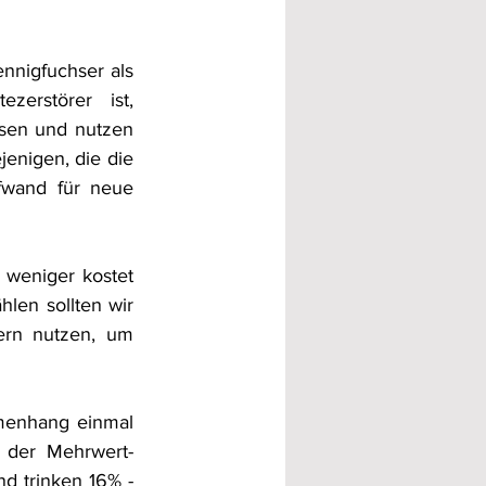
nnigfuchser als 
zerstörer  ist, 
isen und nutzen 
enigen, die die 
fwand für neue 
weniger kostet 
len sollten wir 
ern nutzen, um 
enhang einmal 
 der Mehrwert-
d trinken 16% - 