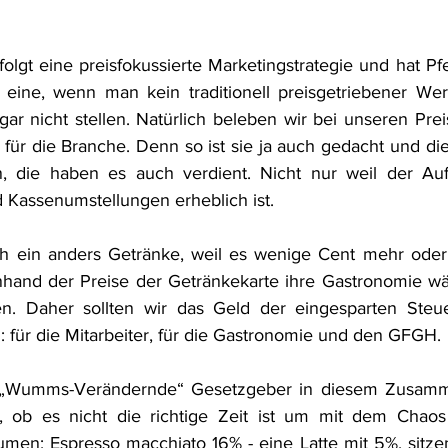
olgt eine preisfokussierte Marketingstrategie und hat Pfe
eine, wenn man kein traditionell preisgetriebener Werte
 gar nicht stellen. Natürlich beleben wir bei unseren Pre
 für die Branche. Denn so ist sie ja auch gedacht und diej
n, die haben es auch verdient. Nicht nur weil der Au
 Kassenumstellungen erheblich ist.
ich ein anders Getränke, weil es wenige Cent mehr oder 
nhand der Preise der Getränkekarte ihre Gastronomie wäh
en. Daher sollten wir das Geld der eingesparten Steu
 für die Mitarbeiter, für die Gastronomie und den GFGH. 
er „Wumms-Verändernde“ Gesetzgeber in diesem Zusamm
 ob es nicht die richtige Zeit ist um mit dem Chaos
men: Espresso macchiato 16% - eine Latte mit 5%, sitzen